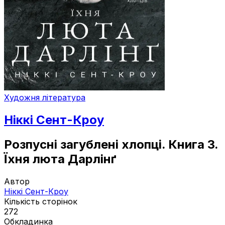
Художня література
Ніккі Сент-Кроу
Розпусні загублені хлопці. Книга 3.
Їхня люта Дарлінґ
Автор
Ніккі Сент-Кроу
Кількість сторінок
272
Обкладинка