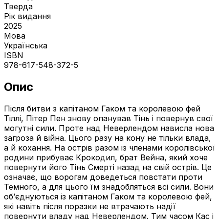
Тверда
Рік видання
2025
Мова
Українська
ISBN
978-617-548-372-5
Опис
Після битви з капітаном Гаком та королевою фей
Тіллі, Пітер Пен знову опанував Тінь і повернув свої
могутні сили. Проте над Неверлендом нависла нова
загроза й війна. Цього разу на кону не тільки влада,
а й кохання. На острів разом із членами королівської
родини прибуває Крокодил, брат Вейна, який хоче
повернути його Тінь Смерті назад на свій острів. Це
означає, що ворогам доведеться повстати проти
Темного, а для цього їм знадобляться всі сили. Вони
об’єднуються із капітаном Гаком та королевою фей,
які навіть після поразки не втрачають надії
повернути владу над Неверлендом. Тим часом Кас і