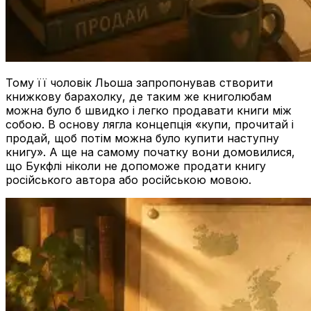
Тому її чоловік Льоша запропонував створити
книжкову барахолку, де таким же книголюбам
можна було б швидко і легко продавати книги між
собою. В основу лягла концепція «купи, прочитай і
продай, щоб потім можна було купити наступну
книгу». А ще на самому початку вони домовилися,
що Букфлі ніколи не допоможе продати книгу
російського автора або російською мовою.