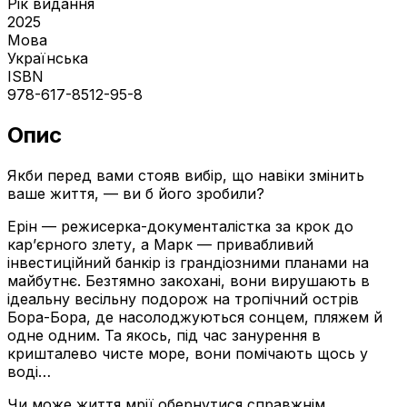
Рік видання
2025
Мова
Українська
ISBN
978-617-8512-95-8
Опис
Якби перед вами стояв вибір, що навіки змінить
ваше життя, — ви б його зробили?
Ерін — режисерка-документалістка за крок до
кар’єрного злету, а Марк — привабливий
інвестиційний банкір із грандіозними планами на
майбутнє. Безтямно закохані, вони вирушають в
ідеальну весільну подорож на тропічний острів
Бора-Бора, де насолоджуються сонцем, пляжем й
одне одним. Та якось, під час занурення в
кришталево чисте море, вони помічають щось у
воді…
Чи може життя мрії обернутися справжнім