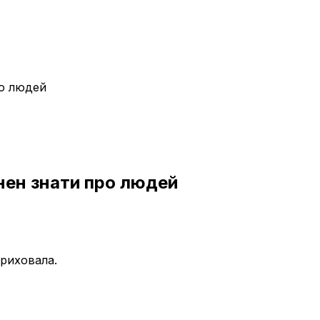
ро людей
инен знати про людей
приховала.