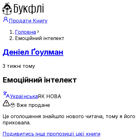
Продати Книгу
Головна
Емоційний інтелект
Денiел Ґоулман
3 тижні тому
Емоційний інтелект
Українська
ЯК НОВА
🥹 Вже продане
Це оголошення знайшло нового читача, тому я його
приховала.
Подивитись інші пропозиції цієї книги