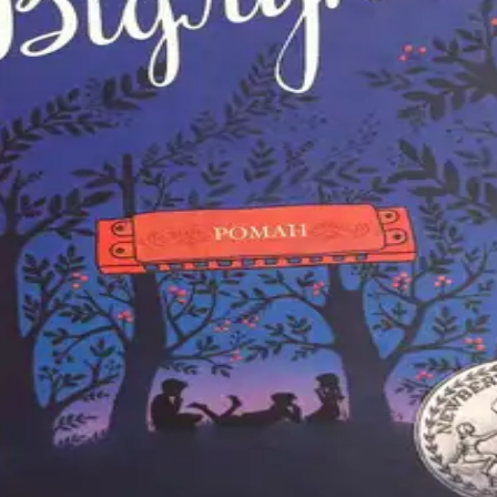
 української діаспорної літератури
 велику мрію
нца?
ть у води світу