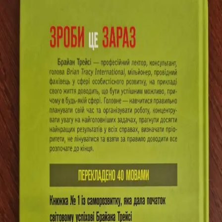
Продати Книгу
Головна
Зроби це зараз. 21 чудовий спосіб зробити
більше за менший час
Брайан Трейсі
минулого тижня
Зроби це зараз. 21 чудовий спосіб
зробити більше за менший час
Українська
ЯК НОВА
🫣 Неактуальне оголошення
Це оголошення давно не оновлювалось, тому я його
приховала.