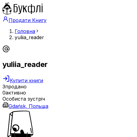
Продати Книгу
Головна
yuliia_reader
yuliia_reader
Купити книги
3
продано
0
активно
Особиста зустріч
Gdańsk, Польща